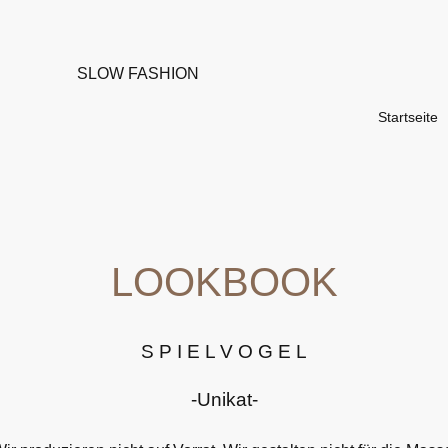
SLOW FASHION
Startseite
LOOKBOOK
S P I E L V O G E L
-Unikat-