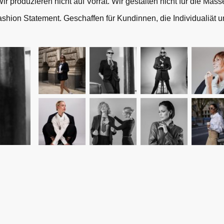
ir produzieren nicht auf Vorrat. Wir gestalten nicht für die Mass
shion Statement. Geschaffen für Kundinnen, die Individualiät un